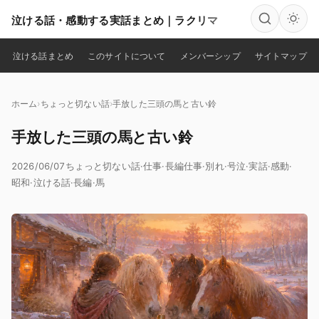
泣ける話・感動する実話まとめ｜ラクリマ
検索
泣ける話まとめ
このサイトについて
メンバーシップ
サイトマップ
ホーム
ちょっと切ない話
手放した三頭の馬と古い鈴
手放した三頭の馬と古い鈴
2026/06/07
ちょっと切ない話
·
仕事
·
長編
仕事
·
別れ
·
号泣
·
実話
·
感動
·
昭和
·
泣ける話
·
長編
·
馬