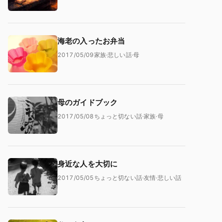
海老の入ったお弁当
2017/05/09
家族
·
悲しい話
·
母
母のガイドブック
2017/05/08
ちょっと切ない話
·
家族
·
母
身近な人を大切に
2017/05/05
ちょっと切ない話
·
友情
·
悲しい話