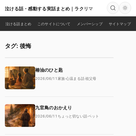
泣ける話・感動する実話まとめ｜ラクリマ
検索
泣ける話まとめ
このサイトについて
メンバーシップ
サイトマップ
タグ: 後悔
椿油のひと匙
2026/06/11
家族
·
心温まる話
·
祖父母
九官鳥のおかえり
2026/06/11
ちょっと切ない話
·
ペット