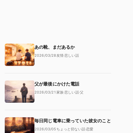
あの靴、まだあるか
2026/03/28
友情
·
悲しい話
父が最後にかけた電話
2026/03/21
家族
·
悲しい話
·
父
毎日同じ電車に乗っていた彼女のこと
2026/03/05
ちょっと切ない話
·
恋愛