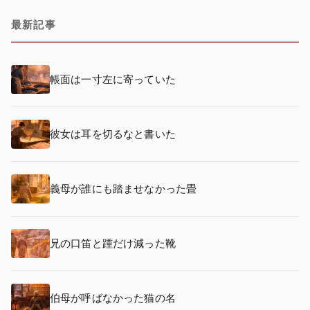
最新記事
帳面は一寸左に寄っていた
彼女は耳を切るなと書いた
義母が誰にも踏ませなかった畳
兄の口笛と踵だけ減った靴
伯母が呼ばなかった猫の名