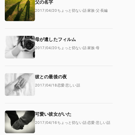
父の名字
2017/04/20
ちょっと切ない話
·
家族
·
父
·
長編
母が遺したフィルム
2017/04/20
ちょっと切ない話
·
家族
·
母
彼との最後の夜
2017/04/18
恋愛
·
悲しい話
可愛い彼女がいた
2017/04/16
ちょっと切ない話
·
恋愛
·
悲しい話