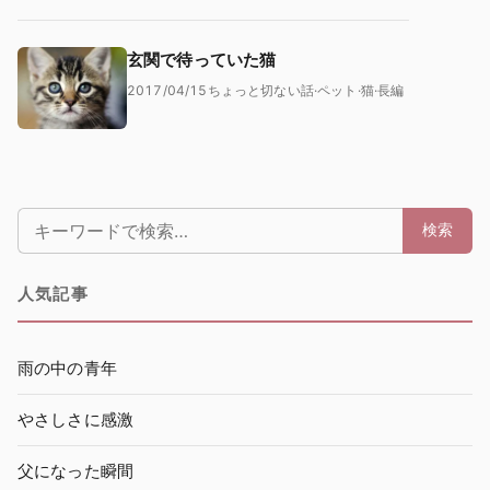
玄関で待っていた猫
2017/04/15
ちょっと切ない話
·
ペット
·
猫
·
長編
検索:
検索
人気記事
雨の中の青年
やさしさに感激
父になった瞬間