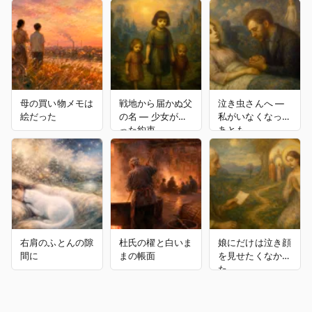
母の買い物メモは
戦地から届かぬ父
泣き虫さんへ ―
絵だった
の名 ― 少女が守
私がいなくなった
った約束
あとも
右肩のふとんの隙
杜氏の櫂と白いま
娘にだけは泣き顔
間に
まの帳面
を見せたくなかっ
た