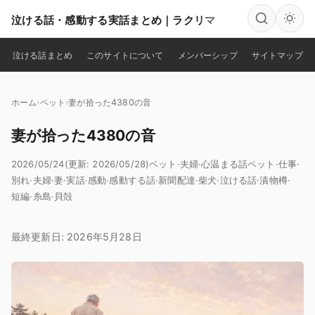
泣ける話・感動する実話まとめ｜ラクリマ
検索
泣ける話まとめ
このサイトについて
メンバーシップ
サイトマップ
ホーム
ペット
妻が拾った4380の音
妻が拾った4380の音
2026/05/24
(更新: 2026/05/28)
ペット
·
夫婦
·
心温まる話
ペット
·
仕事
·
別れ
·
夫婦
·
妻
·
実話
·
感動
·
感動する話
·
新聞配達
·
柴犬
·
泣ける話
·
漬物樽
·
短編
·
糸島
·
貝殻
最終更新日: 2026年5月28日