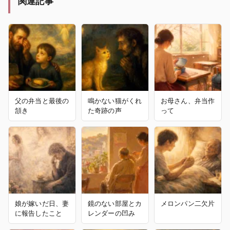
関連記事
父の弁当と最後の
鳴かない猫がくれ
お母さん、弁当作
頷き
た奇跡の声
って
娘が嫁いだ日、妻
鏡のない部屋とカ
メロンパン二欠片
に報告したこと
レンダーの凹み