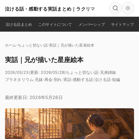
泣ける話・感動する実話まとめ｜ラクリマ
検索
泣ける話まとめ
このサイトについて
メンバーシップ
サイトマップ
ホーム
ちょっと切ない話
実話｜兄が描いた星座絵本
実話｜兄が描いた星座絵本
2026/05/23
(更新: 2026/05/28)
ちょっと切ない話
·
兄弟姉妹
プラネタリウム
·
兄妹
·
再会
·
別れ
·
実話
·
感動する話
·
泣ける話
·
短編
最終更新日: 2026年5月28日