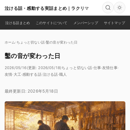
泣ける話・感動する実話まとめ｜ラクリマ
検索
泣ける話まとめ
このサイトについて
メンバーシップ
サイトマップ
ホーム
ちょっと切ない話
鑿の音が変わった日
鑿の音が変わった日
2026/05/16
(更新: 2026/05/18)
ちょっと切ない話
·
仕事
·
友情
仕事
·
友情
·
大工
·
感動する話
·
泣ける話
·
職人
最終更新日: 2026年5月18日