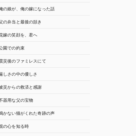
俺の娘が、俺の嫁になった話
父の弁当と最後の頷き
花嫁の笑顔を、君へ
公園での約束
震災後のファミレスにて
厳しさの中の優しさ
被災からの救済と感謝
不器用な父の宝物
鳴かない猫がくれた奇跡の声
親の心を知る時