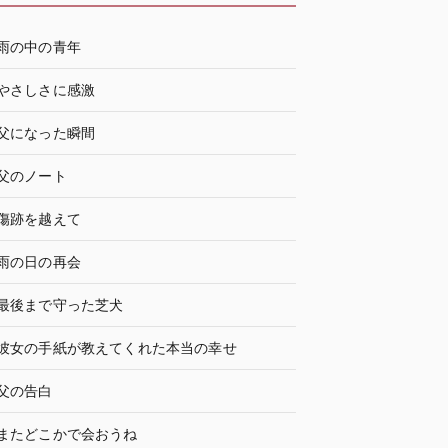
雨の中の青年
やさしさに感激
父になった瞬間
父のノート
傷跡を越えて
雨の日の再会
最後まで守った芝犬
彼女の手紙が教えてくれた本当の幸せ
父の告白
またどこかで会おうね