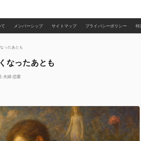
検索
いて
メンバーシップ
サイトマップ
プライバシーポリシー
特
くなったあとも
なくなったあとも
話
·
夫婦
·
恋愛