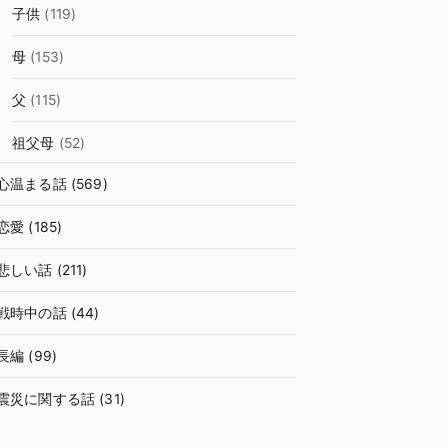
子供
(119)
母
(153)
父
(115)
祖父母
(52)
心温まる話
(569)
恋愛
(185)
悲しい話
(211)
戦時中の話
(44)
長編
(99)
震災に関する話
(31)