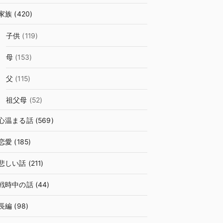
家族
(420)
子供
(119)
母
(153)
父
(115)
祖父母
(52)
心温まる話
(569)
恋愛
(185)
悲しい話
(211)
戦時中の話
(44)
長編
(98)