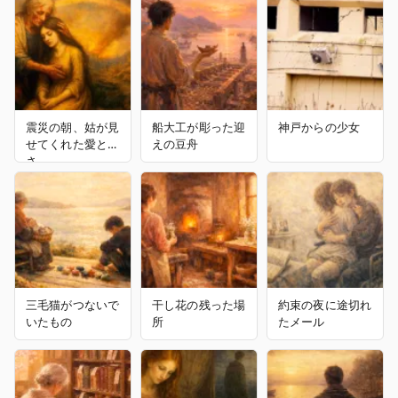
震災の朝、姑が見
船大工が彫った迎
神戸からの少女
せてくれた愛と強
えの豆舟
さ
三毛猫がつないで
干し花の残った場
約束の夜に途切れ
いたもの
所
たメール