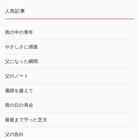
人気記事
雨の中の青年
やさしさに感激
父になった瞬間
父のノート
傷跡を越えて
雨の日の再会
最後まで守った芝犬
父の告白