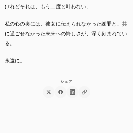
けれどそれは、もう二度と叶わない。
私の心の奥には、彼女に伝えられなかった謝罪と、共
に過ごせなかった未来への悔しさが、深く刻まれてい
る。
永遠に。