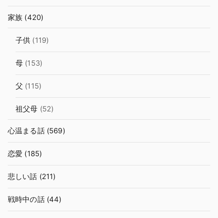
家族
(420)
子供
(119)
母
(153)
父
(115)
祖父母
(52)
心温まる話
(569)
恋愛
(185)
悲しい話
(211)
戦時中の話
(44)