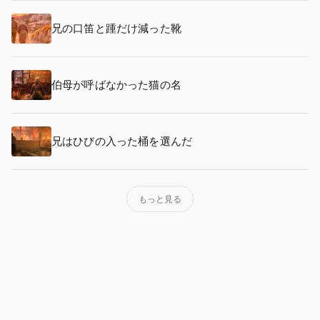
兄の口笛と踵だけ減った靴
伯母が呼ばなかった猫の名
兄はひびの入った桶を選んだ
もっと見る