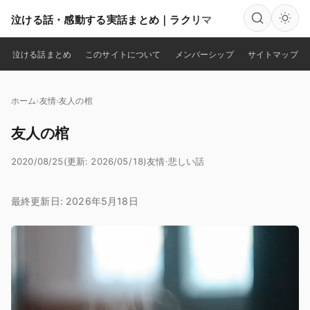
泣ける話・感動する実話まとめ｜ラクリマ
検索
泣ける話まとめ
このサイトについて
メンバーシップ
サイトマップ
ホーム
友情
友人の棺
友人の棺
2020/08/25
(更新: 2026/05/18)
友情
·
悲しい話
最終更新日: 2026年5月18日