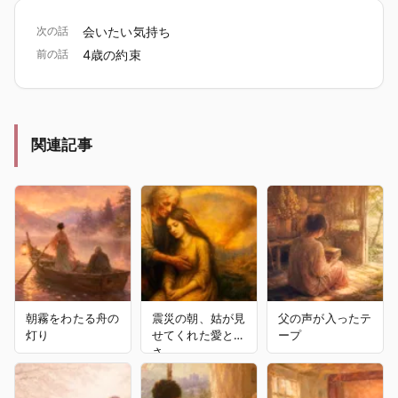
次の話
会いたい気持ち
前の話
4歳の約束
関連記事
朝霧をわたる舟の
震災の朝、姑が見
父の声が入ったテ
灯り
せてくれた愛と強
ープ
さ