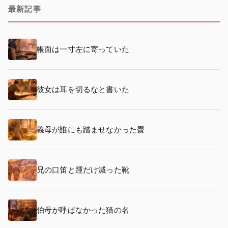
最新記事
帳面は一寸左に寄っていた
彼女は耳を切るなと書いた
義母が誰にも踏ませなかった畳
兄の口笛と踵だけ減った靴
伯母が呼ばなかった猫の名