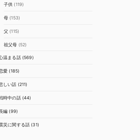
子供
(119)
母
(153)
父
(115)
祖父母
(52)
心温まる話
(569)
恋愛
(185)
悲しい話
(211)
戦時中の話
(44)
長編
(99)
震災に関する話
(31)