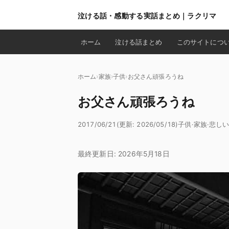
泣ける話・感動する実話まとめ｜ラクリマ
ホーム
泣ける話まとめ
このサイトにつ
ホーム
家族
子供
お父さん頑張ろうね
お父さん頑張ろうね
2017/06/21
(更新: 2026/05/18)
子供
·
家族
·
悲し
最終更新日: 2026年5月18日