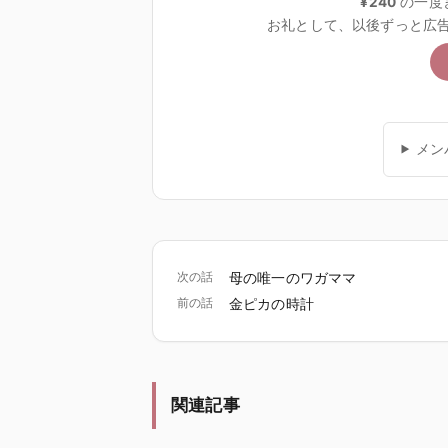
¥240
の一度
お礼として、以後ずっと広
メン
次の話
母の唯一のワガママ
前の話
金ピカの時計
関連記事