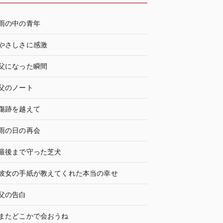
雨の中の青年
やさしさに感激
父になった瞬間
父のノート
傷跡を越えて
雨の日の再会
最後まで守った芝犬
彼女の手紙が教えてくれた本当の幸せ
父の告白
またどこかで会おうね