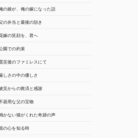
俺の娘が、俺の嫁になった話
父の弁当と最後の頷き
花嫁の笑顔を、君へ
公園での約束
震災後のファミレスにて
厳しさの中の優しさ
被災からの救済と感謝
不器用な父の宝物
鳴かない猫がくれた奇跡の声
親の心を知る時