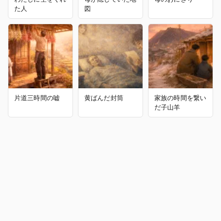
た人
図
片道三時間の嘘
黄ばんだ封筒
家族の時間を繋い
だ子山羊