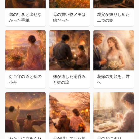
弟の行李と出せな
母の買い物メモは
親父が握りしめた
かった手紙
絵だった
二つの鈴
灯台守の爺と孫の
妹が遺した湯呑み
花嫁の笑顔を、君
小舟
と姪の涙
へ
わたしに空をくれ
母が隠していた地
母のおにぎり