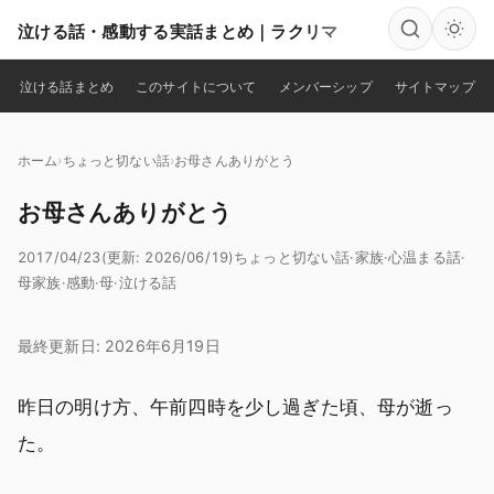
泣ける話・感動する実話まとめ｜ラクリマ
検索
泣ける話まとめ
このサイトについて
メンバーシップ
サイトマップ
ホーム
ちょっと切ない話
お母さんありがとう
お母さんありがとう
2017/04/23
(更新: 2026/06/19)
ちょっと切ない話
·
家族
·
心温まる話
·
母
家族
·
感動
·
母
·
泣ける話
最終更新日: 2026年6月19日
昨日の明け方、午前四時を少し過ぎた頃、母が逝っ
た。