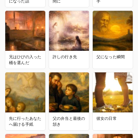
になった話
間に
手
兄はひびの入った
許しの行き先
父になった瞬間
桶を選んだ
先に行ったあなた
父の弁当と最後の
彼女の日常
へ届ける手紙
頷き