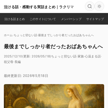
泣ける話・感動する実話まとめ｜ラクリマ
検索
泣ける話まとめ
このサイトについて
メンバーシップ
サイトマップ
ホーム
ちょっと切ない話
最後までしっかり者だったおばあちゃんへ
最後までしっかり者だったおばあちゃんへ
2025/12/10
(更新: 2026/05/18)
ちょっと切ない話
·
家族
·
心温まる話
·
祖父母
·
長編
最終更新日: 2026年5月18日