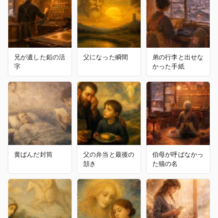
兄が遺した鉛の活
父になった瞬間
弟の行李と出せな
字
かった手紙
黄ばんだ封筒
父の弁当と最後の
伯母が呼ばなかっ
頷き
た猫の名