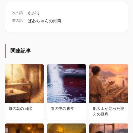
次の話
あがり
前の話
ばあちゃんの封筒
関連記事
母の朝の日課
雨の中の青年
船大工が彫った迎
えの豆舟