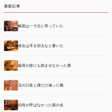
最新記事
帳面は一寸左に寄っていた
彼女は耳を切るなと書いた
義母が誰にも踏ませなかった畳
兄の口笛と踵だけ減った靴
伯母が呼ばなかった猫の名