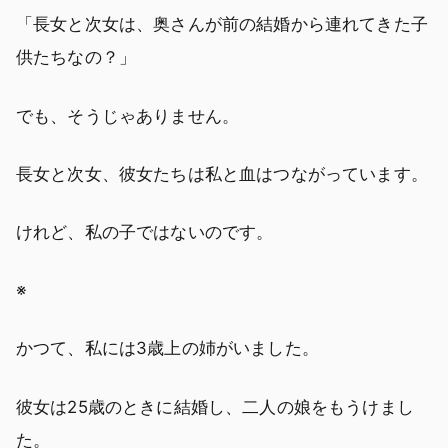
「長女と次女は、奥さんが前の結婚から連れてきた子
供たちなの？」
でも、そうじゃありません。
長女と次女、彼女たちは私と血はつながっています。
けれど、私の子ではないのです。
※
かつて、私には3歳上の姉がいました。
彼女は25歳のときに結婚し、二人の娘をもうけまし
た。