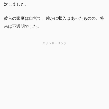
対しました。
彼らの家庭は自営で、確かに収入はあったものの、将
来は不透明でした。
スポンサーリンク