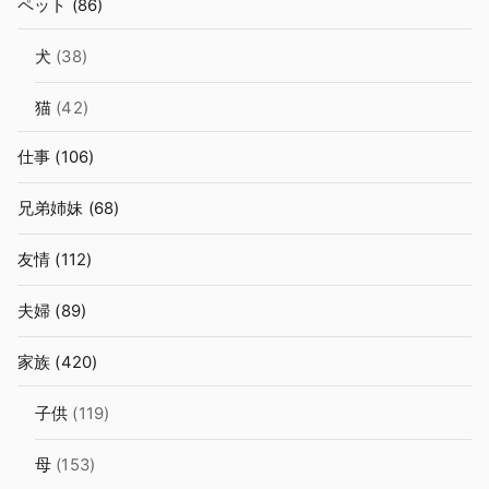
ペット
(86)
犬
(38)
猫
(42)
仕事
(106)
兄弟姉妹
(68)
友情
(112)
夫婦
(89)
家族
(420)
子供
(119)
母
(153)