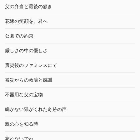
父の弁当と最後の頷き
花嫁の笑顔を、君へ
公園での約束
厳しさの中の優しさ
震災後のファミレスにて
被災からの救済と感謝
不器用な父の宝物
鳴かない猫がくれた奇跡の声
親の心を知る時
忘れないでね