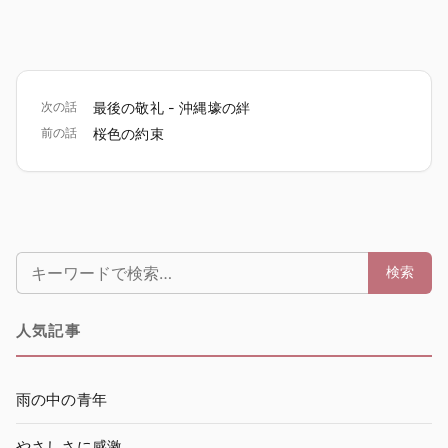
次の話
最後の敬礼 - 沖縄壕の絆
前の話
桜色の約束
検索:
検索
人気記事
雨の中の青年
やさしさに感激