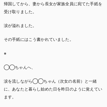
帰国してから、妻から長女が家族全員に宛てた手紙を
受け取りました。
涙が溢れました。
その手紙にはこう書かれていました。
※
◯◯ちゃんへ、
涙を流しながら◯◯ちゃん（次女の名前）と一緒
に、あなたと暮らし始めた日を昨日のように覚えてい
ます。