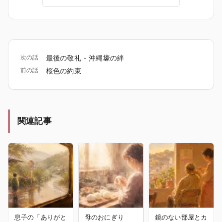
次の話
最後の敬礼 - 沖縄壕の絆
前の話
桜色の約束
関連記事
息子の「ありがと
母のおにぎり
鏡のない部屋とカ