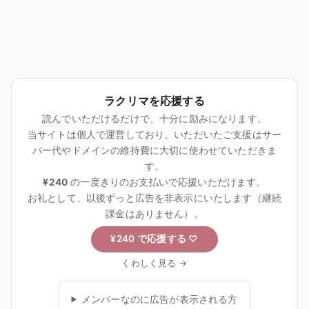
ラクリマを応援する
読んでいただけるだけで、十分に励みになります。
当サイトは個人で運営しており、いただいたご支援はサー
バー代やドメインの維持費に大切に使わせていただきま
す。
¥240
の一度きりのお支払いで応援いただけます。
お礼として、以後ずっと広告を非表示にいたします（継続
課金はありません）。
¥240 で応援する
♡
くわしく見る →
メンバーなのに広告が表示される方