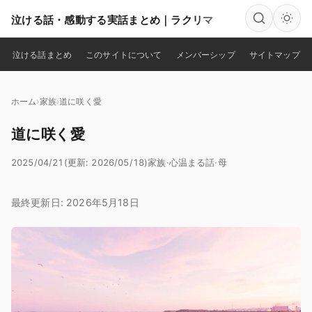
泣ける話・感動する実話まとめ｜ラクリマ
検索
泣ける話まとめ
このサイトについて
メンバーシップ
サイトマップ
ホーム
家族
道に咲く愛
道に咲く愛
2025/04/21
(更新: 2026/05/18)
家族
·
心温まる話
·
母
最終更新日: 2026年5月18日