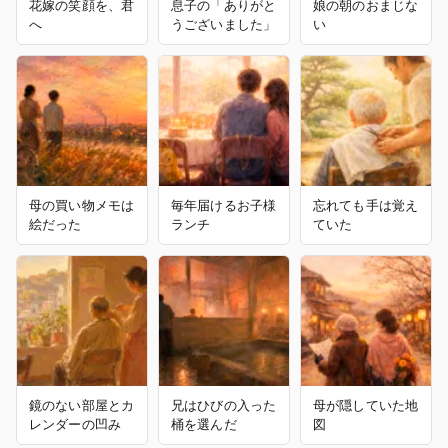
花嫁の笑顔を、君
息子の「ありがと
娘の朝のおまじな
へ
うございました」
い
母の買い物メモは
毎年届けるお子様
忘れても手は覚え
絵だった
ランチ
ていた
鏡のない部屋とカ
兄はひびの入った
母が隠していた地
レンダーの凹み
桶を選んだ
図