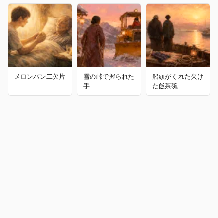
メロンパン二欠片
雪の峠で握られた
船頭がくれた欠け
手
た飯茶碗