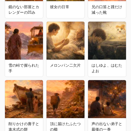
鏡のない部屋とカ
彼女の日常
兄の口笛と踵だけ
レンダーの凹み
減った靴
雪の峠で握られた
メロンパン二欠片
はしゆよ、はむた
手
よお
削りかけの賽子と
頂に届けたふたつ
声の出ない弟子と
進水式の餅
の櫛
最後の一巻