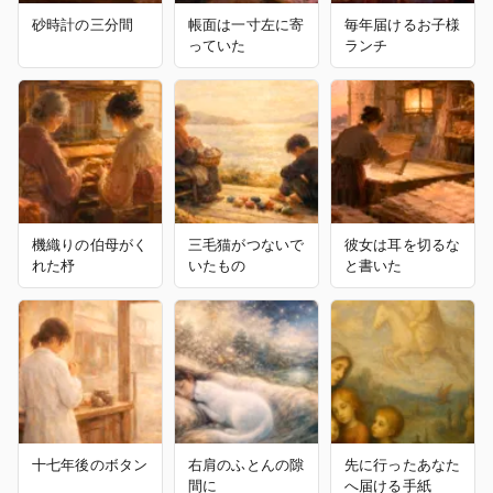
砂時計の三分間
帳面は一寸左に寄
毎年届けるお子様
っていた
ランチ
機織りの伯母がく
三毛猫がつないで
彼女は耳を切るな
れた杼
いたもの
と書いた
十七年後のボタン
右肩のふとんの隙
先に行ったあなた
間に
へ届ける手紙