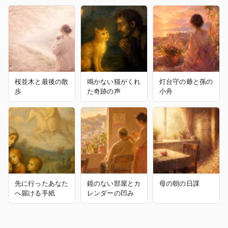
桜並木と最後の散
鳴かない猫がくれ
灯台守の爺と孫の
歩
た奇跡の声
小舟
先に行ったあなた
鏡のない部屋とカ
母の朝の日課
へ届ける手紙
レンダーの凹み