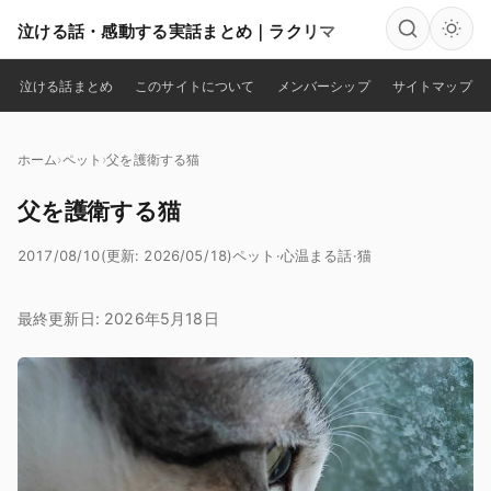
泣ける話・感動する実話まとめ｜ラクリマ
検索
泣ける話まとめ
このサイトについて
メンバーシップ
サイトマップ
ホーム
ペット
父を護衛する猫
父を護衛する猫
2017/08/10
(更新: 2026/05/18)
ペット
·
心温まる話
·
猫
最終更新日: 2026年5月18日