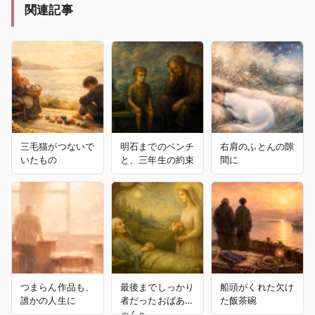
関連記事
三毛猫がつないで
明石までのベンチ
右肩のふとんの隙
いたもの
と、三年生の約束
間に
つまらん作品も、
最後までしっかり
船頭がくれた欠け
誰かの人生に
者だったおばあち
た飯茶碗
ゃんへ