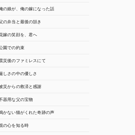
俺の娘が、俺の嫁になった話
父の弁当と最後の頷き
花嫁の笑顔を、君へ
公園での約束
震災後のファミレスにて
厳しさの中の優しさ
被災からの救済と感謝
不器用な父の宝物
鳴かない猫がくれた奇跡の声
親の心を知る時