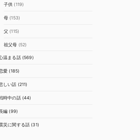
子供
(119)
母
(153)
父
(115)
祖父母
(52)
心温まる話
(569)
恋愛
(185)
悲しい話
(211)
戦時中の話
(44)
長編
(99)
震災に関する話
(31)