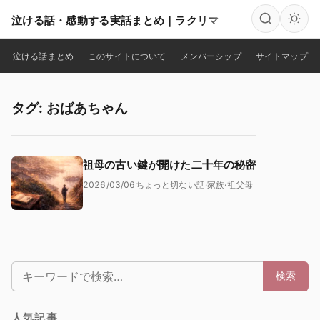
泣ける話・感動する実話まとめ｜ラクリマ
検索
泣ける話まとめ
このサイトについて
メンバーシップ
サイトマップ
タグ: おばあちゃん
祖母の古い鍵が開けた二十年の秘密
2026/03/06
ちょっと切ない話
·
家族
·
祖父母
検索:
検索
人気記事