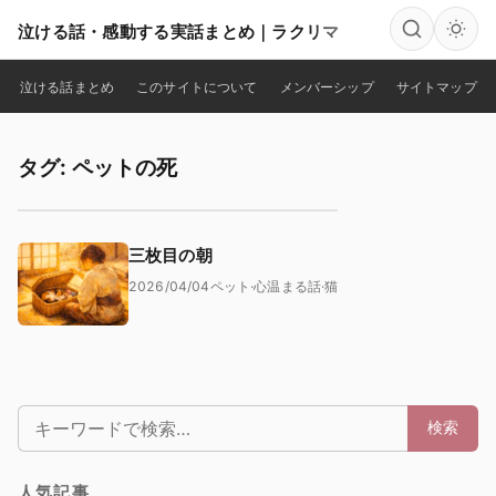
泣ける話・感動する実話まとめ｜ラクリマ
検索
泣ける話まとめ
このサイトについて
メンバーシップ
サイトマップ
タグ: ペットの死
三枚目の朝
2026/04/04
ペット
·
心温まる話
·
猫
検索:
検索
人気記事